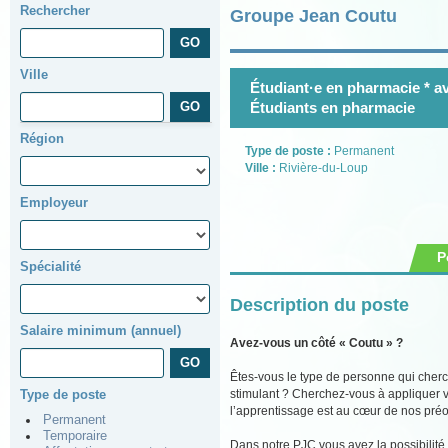
Rechercher
Groupe Jean Coutu
Ville
Étudiant·e en pharmacie * av
Étudiants en pharmacie
Région
Type de poste :
Permanent
Ville :
Rivière-du-Loup
Employeur
P
Spécialité
Description du poste
Salaire minimum (annuel)
Avez-vous un côté « Coutu » ?
Êtes-vous le type de personne qui cher
stimulant ? Cherchez-vous à appliquer vo
Type de poste
l’apprentissage est au cœur de nos pré
Permanent
Temporaire
Dans notre PJC vous avez la possibilité 