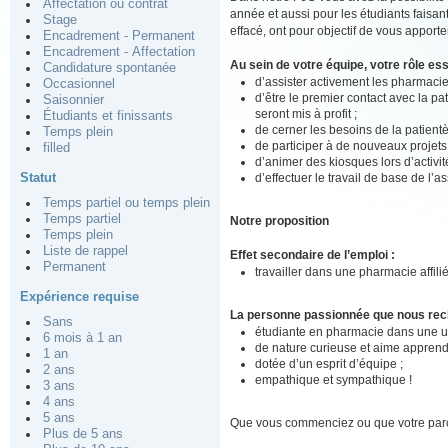
Affectation ou contrat
année et aussi pour les étudiants faisan
Stage
effacé, ont pour objectif de vous apporte
Encadrement - Permanent
Encadrement - Affectation
Au sein de votre équipe, votre rôle ess
Candidature spontanée
d’assister activement les pharmacie
Occasionnel
d’être le premier contact avec la pat
Saisonnier
seront mis à profit ;
Étudiants et finissants
de cerner les besoins de la patient
Temps plein
de participer à de nouveaux projets 
filled
d’animer des kiosques lors d’activit
Statut
d’effectuer le travail de base de l’
Temps partiel ou temps plein
Temps partiel
Notre proposition
Temps plein
Liste de rappel
Effet secondaire de l’emploi :
Permanent
travailler dans une pharmacie affil
Expérience requise
La personne passionnée que nous re
Sans
étudiante en pharmacie dans une un
6 mois à 1 an
de nature curieuse et aime apprend
1 an
dotée d’un esprit d’équipe ;
2 ans
empathique et sympathique !
3 ans
4 ans
5 ans
Que vous commenciez ou que votre parco
Plus de 5 ans