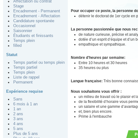
Affectation ou contrat
Stage
Pour occuper ce poste, la personne doi
Encadrement - Permanent
détenir le doctorat de 1er cycle en 
Encadrement - Affectation
Candidature spontanée
Occasionnel
La personne passionnée que nous re
Saisonnier
de nature curieuse, précise et analy
Étudiants et finissants
dotée d’un esprit d’équipe et d’un 
Temps plein
empathique et sympathique.
filled
Statut
Nombre d'heures par semaine:
Temps partiel ou temps plein
Entre 10 heures et 30 heures
Temps partiel
35 heures ou plus
Temps plein
Liste de rappel
Langue française:
Très bonne connais
Permanent
Expérience requise
Nous souhaitons vous offrir :
un milieu de travail où le plaisir et
Sans
de la flexibilité d’horaire vous perm
6 mois à 1 an
un salaire et une gamme d’avantage
1 an
et, bien plus encore.
2 ans
Prime à l'embauche
3 ans
4 ans
5 ans
Plus de 5 ans
P