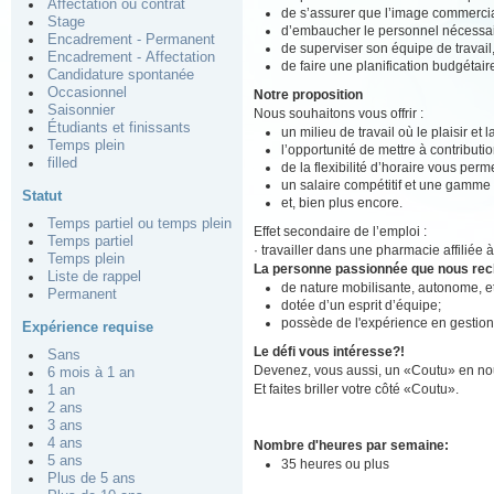
Affectation ou contrat
de s’assurer que l’image commerci
Stage
d’embaucher le personnel nécessai
Encadrement - Permanent
de superviser son équipe de travail, 
Encadrement - Affectation
de faire une planification budgétai
Candidature spontanée
Occasionnel
Notre proposition
Saisonnier
Nous souhaitons vous offrir :
Étudiants et finissants
un milieu de travail où le plaisir et
Temps plein
l’opportunité de mettre à contributio
filled
de la flexibilité d’horaire vous perm
un salaire compétitif et une gamme
Statut
et, bien plus encore.
Temps partiel ou temps plein
Effet secondaire de l’emploi :
Temps partiel
· travailler dans une pharmacie affiliée
Temps plein
La personne passionnée que nous re
Liste de rappel
de nature mobilisante, autonome, 
Permanent
dotée d’un esprit d’équipe;
possède de l'expérience en gestion
Expérience requise
Le défi vous intéresse?!
Sans
Devenez, vous aussi, un «Coutu» en nou
6 mois à 1 an
Et faites briller votre côté «Coutu».
1 an
2 ans
3 ans
4 ans
Nombre d'heures par semaine:
5 ans
35 heures ou plus
Plus de 5 ans