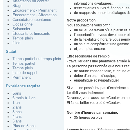
Affectation ou contrat
informations divulguées;
Stage
d’effectuer les suivis téléphoniques
Encadrement - Permanent
de réapprovisionner les étalages 
Encadrement - Affectation
Candidature spontanée
Notre proposition
Occasionnel
Nous souhaitons vous offrir :
Saisonnier
un milieu de travail où le plaisir et
Étudiants et finissants
l’opportunité de vous développer e
Temps plein
de la flexibilité d’horaire vous perm
filled
un salaire compétitif et une gamme
et, bien plus encore.
Statut
Effet secondaire de l’emploi :
Temps partiel ou temps plein
· travailler dans une pharmacie affiliée 
Temps partiel
La personne passionnée que nous re
Temps plein
de nature confidentielle, curieuse 
Liste de rappel
dotée d’un esprit d’équipe;
Permanent
empathique et sympathique!
Expérience requise
Si vous ne possédez pas d’expérience d
Le défi vous intéresse!
Sans
Devenez, vous aussi, un «Coutu» en nou
6 mois à 1 an
Et faites briller votre côté «Coutu».
1 an
2 ans
3 ans
Nombre d'heures par semaine:
4 ans
35 heures ou plus
5 ans
Plus de 5 ans
Langue française:
Très bonne connais