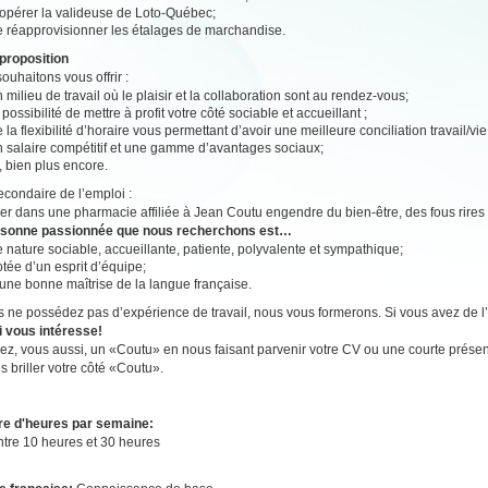
’opérer la valideuse de Loto-Québec;
e réapprovisionner les étalages de marchandise.
proposition
ouhaitons vous offrir :
 milieu de travail où le plaisir et la collaboration sont au rendez-vous;
 possibilité de mettre à profit votre côté sociable et accueillant ;
 la flexibilité d’horaire vous permettant d’avoir une meilleure conciliation travail/vi
n salaire compétitif et une gamme d’avantages sociaux;
, bien plus encore.
secondaire de l’emploi :
ller dans une pharmacie affiliée à Jean Coutu engendre du bien-être, des fous rires 
rsonne passionnée que nous recherchons est…
 nature sociable, accueillante, patiente, polyvalente et sympathique;
tée d’un esprit d’équipe;
une bonne maîtrise de la langue française.
s ne possédez pas d’expérience de travail, nous vous formerons. Si vous avez de l’e
i vous intéresse!
z, vous aussi, un «Coutu» en nous faisant parvenir votre CV ou une courte présen
es briller votre côté «Coutu».
e d'heures par semaine:
ntre 10 heures et 30 heures