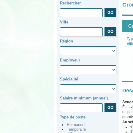
Rechercher
Gro
Ville
Ca
Typ
Région
Vill
Employeur
Spécialité
Desc
Salaire minimum (annuel)
Avez-
Êtes-v
respec
ou cais
Type de poste
Au sei
Permanent
d’
Temporaire
d’