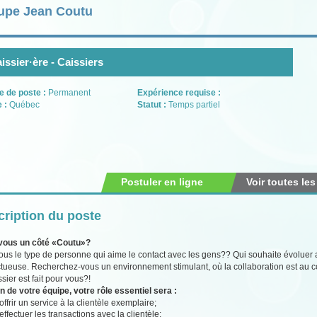
upe Jean Coutu
issier·ère - Caissiers
e de poste :
Permanent
Expérience requise :
e :
Québec
Statut :
Temps partiel
Postuler en ligne
Voir toutes les
ription du poste
vous un côté «Coutu»?
ous le type de personne qui aime le contact avec les gens?? Qui souhaite évolue
tueuse. Recherchez-vous un environnement stimulant, où la collaboration est au c
sier est fait pour vous?!
n de votre équipe, votre rôle essentiel sera :
offrir un service à la clientèle exemplaire;
effectuer les transactions avec la clientèle;