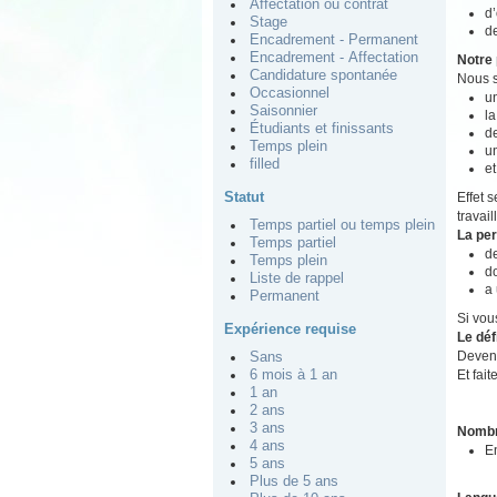
Affectation ou contrat
d
Stage
d
Encadrement - Permanent
Encadrement - Affectation
Notre 
Candidature spontanée
Nous s
Occasionnel
un
Saisonnier
la
Étudiants et finissants
de
Temps plein
u
filled
et
Statut
Effet 
travai
Temps partiel ou temps plein
La pe
Temps partiel
de
Temps plein
do
Liste de rappel
a 
Permanent
Si vou
Expérience requise
Le déf
Devene
Sans
Et fait
6 mois à 1 an
1 an
2 ans
3 ans
Nombr
4 ans
E
5 ans
Plus de 5 ans