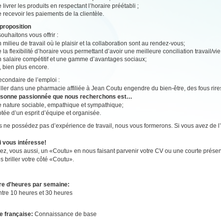
 livrer les produits en respectant l’horaire préétabli ;
 recevoir les paiements de la clientèle.
proposition
ouhaitons vous offrir :
 milieu de travail où le plaisir et la collaboration sont au rendez-vous;
 la flexibilité d’horaire vous permettant d’avoir une meilleure conciliation travail/vi
n salaire compétitif et une gamme d’avantages sociaux;
, bien plus encore.
secondaire de l’emploi :
ailler dans une pharmacie affiliée à Jean Coutu engendre du bien-être, des fous rire
rsonne passionnée que nous recherchons est…
e nature sociable, empathique et sympathique;
tée d’un esprit d’équipe et organisée.
s ne possédez pas d’expérience de travail, nous vous formerons. Si vous avez de l’e
i vous intéresse!
z, vous aussi, un «Coutu» en nous faisant parvenir votre CV ou une courte présen
es briller votre côté «Coutu».
e d'heures par semaine:
ntre 10 heures et 30 heures
e française:
Connaissance de base