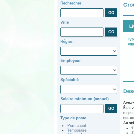
Rechercher
Gro
Ville
Li
Typ
Région
Vill
Employeur
Spécialité
Desc
Salaire minimum (annuel)
Avez-
Êtes-v
respec
nos ac
Type de poste
Au sei
Permanent
d’
Temporaire
d’