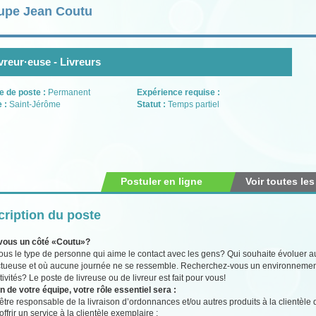
upe Jean Coutu
vreur·euse - Livreurs
e de poste :
Permanent
Expérience requise :
e :
Saint-Jérôme
Statut :
Temps partiel
Postuler en ligne
Voir toutes les
ription du poste
vous un côté «Coutu»?
ous le type de personne qui aime le contact avec les gens? Qui souhaite évoluer 
tueuse et où aucune journée ne se ressemble. Recherchez-vous un environnement s
tivités? Le poste de livreuse ou de livreur est fait pour vous!
n de votre équipe, votre rôle essentiel sera :
être responsable de la livraison d’ordonnances et/ou autres produits à la clientèle
offrir un service à la clientèle exemplaire ;