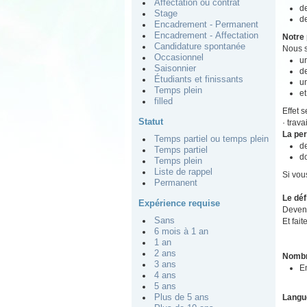
Affectation ou contrat
de
Stage
de
Encadrement - Permanent
Encadrement - Affectation
Notre 
Candidature spontanée
Nous s
Occasionnel
un
Saisonnier
de
Étudiants et finissants
u
Temps plein
et
filled
Effet 
Statut
· trav
La pe
Temps partiel ou temps plein
d
Temps partiel
do
Temps plein
Liste de rappel
Si vou
Permanent
Le déf
Expérience requise
Devene
Sans
Et fait
6 mois à 1 an
1 an
2 ans
Nombr
3 ans
E
4 ans
5 ans
Langu
Plus de 5 ans