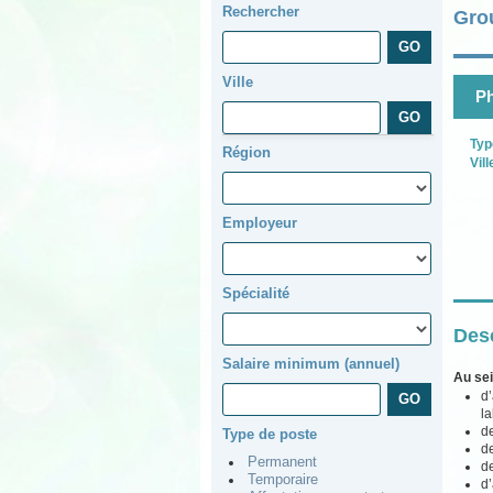
Rechercher
Gro
Ville
Ph
Typ
Région
Vill
Employeur
Spécialité
Desc
Salaire minimum (annuel)
Au sei
d’
la
de
Type de poste
de
Permanent
de
Temporaire
d’