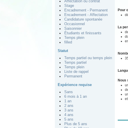
Affectation ou contrat
Stage
Pour o
Encadrement - Permanent
dé
Encadrement - Affectation
Candidature spontanée
Occasionnel
La pe
Saisonnier
de
Étudiants et finissants
do
Temps plein
e
filled
Statut
Nombr
Temps partiel ou temps plein
3
Temps partiel
Temps plein
Langu
Liste de rappel
Permanent
Nous s
Expérience requise
un
de
Sans
u
6 mois à 1 an
et
1 an
2 ans
3 ans
4 ans
5 ans
Plus de 5 ans