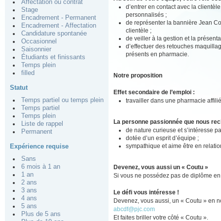
Affectation ou contrat
d’entrer en contact avec la clientèl
Stage
personnalisés ;
Encadrement - Permanent
de représenter la bannière Jean Cou
Encadrement - Affectation
clientèle ;
Candidature spontanée
de veiller à la gestion et la présent
Occasionnel
d’effectuer des retouches maquillage
Saisonnier
présents en pharmacie.
Étudiants et finissants
Temps plein
filled
Notre proposition
Statut
Effet secondaire de l’emploi :
Temps partiel ou temps plein
travailler dans une pharmacie affil
Temps partiel
Temps plein
La personne passionnée que nous re
Liste de rappel
de nature curieuse et s’intéresse pa
Permanent
dotée d’un esprit d’équipe ;
sympathique et aime être en relation
Expérience requise
Sans
6 mois à 1 an
Devenez, vous aussi un « Coutu »
1 an
Si vous ne possédez pas de diplôme en 
2 ans
3 ans
Le défi vous intéresse !
4 ans
Devenez, vous aussi, un « Coutu » en no
5 ans
abcdf@pjc.com
Plus de 5 ans
Et faites briller votre côté « Coutu ».