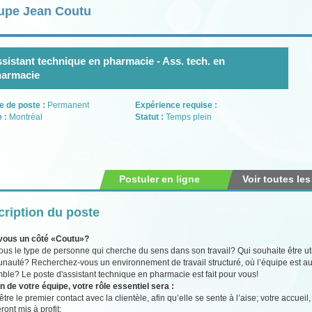
upe Jean Coutu
sistant technique en pharmacie - Ass. tech. en
harmacie
e de poste :
Permanent
Expérience requise :
e :
Montréal
Statut :
Temps plein
Postuler en ligne
Voir toutes les
ription du poste
vous un côté «Coutu»?
ous le type de personne qui cherche du sens dans son travail? Qui souhaite être util
auté? Recherchez-vous un environnement de travail structuré, où l’équipe est au
ble? Le poste d'assistant technique en pharmacie est fait pour vous!
n de votre équipe, votre rôle essentiel sera :
être le premier contact avec la clientèle, afin qu’elle se sente à l’aise; votre accue
ront mis à profit;