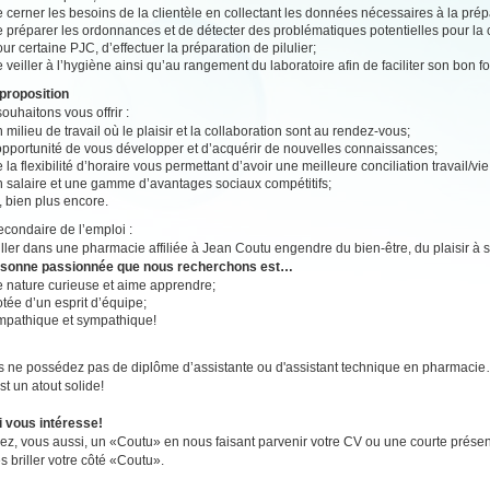
 cerner les besoins de la clientèle en collectant les données nécessaires à la pr
 préparer les ordonnances et de détecter des problématiques potentielles pour la c
ur certaine PJC, d’effectuer la préparation de pilulier;
 veiller à l’hygiène ainsi qu’au rangement du laboratoire afin de faciliter son bon 
proposition
ouhaitons vous offrir :
 milieu de travail où le plaisir et la collaboration sont au rendez-vous;
’opportunité de vous développer et d’acquérir de nouvelles connaissances;
 la flexibilité d’horaire vous permettant d’avoir une meilleure conciliation travail/vi
n salaire et une gamme d’avantages sociaux compétitifs;
, bien plus encore.
secondaire de l’emploi :
ailler dans une pharmacie affiliée à Jean Coutu engendre du bien-être, du plaisir à se
rsonne passionnée que nous recherchons est…
e nature curieuse et aime apprendre;
tée d’un esprit d’équipe;
mpathique et sympathique!
s ne possédez pas de diplôme d’assistante ou d'assistant technique en pharmaci
st un atout solide!
i vous intéresse!
z, vous aussi, un «Coutu» en nous faisant parvenir votre CV ou une courte présen
es briller votre côté «Coutu».