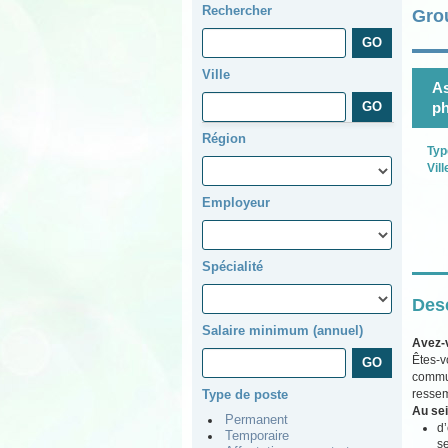
Rechercher
Gro
Ville
As
p
Région
Typ
Vill
Employeur
Spécialité
Desc
Salaire minimum (annuel)
Avez-
Êtes-v
commun
ressem
Type de poste
Au sei
Permanent
d’
Temporaire
se