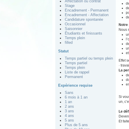
Affectation ou contrat
de
Stage
de
Encadrement - Permanent
po
Encadrement - Affectation
de
Candidature spontanée
Occasionnel
Notre 
Saisonnier
Nous s
Étudiants et finissants
un
Temps plein
l
filled
de
u
Statut
et
Temps partiel ou temps plein
Effet 
Temps partiel
· trav
Temps plein
La pe
Liste de rappel
d
Permanent
do
e
Expérience requise
Sans
Si vou
6 mois à 1 an
un, c’e
1 an
2 ans
3 ans
Le déf
4 ans
Devene
5 ans
Et fait
Plus de 5 ans