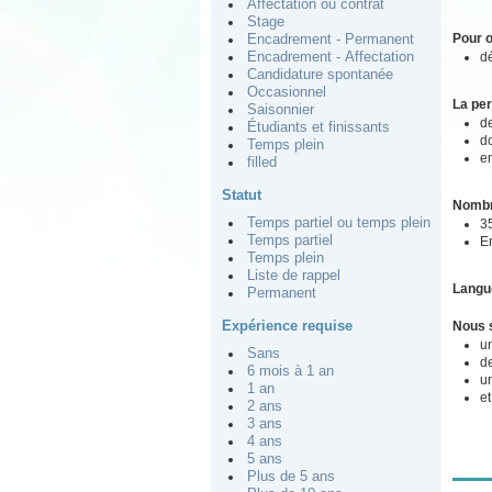
Affectation ou contrat
Stage
Pour o
Encadrement - Permanent
dé
Encadrement - Affectation
Candidature spontanée
Occasionnel
La pe
Saisonnier
de
Étudiants et finissants
do
Temps plein
e
filled
Statut
Nombr
Temps partiel ou temps plein
3
Temps partiel
E
Temps plein
Liste de rappel
Langu
Permanent
Expérience requise
Nous s
un
Sans
de
6 mois à 1 an
u
1 an
et
2 ans
3 ans
4 ans
5 ans
Plus de 5 ans