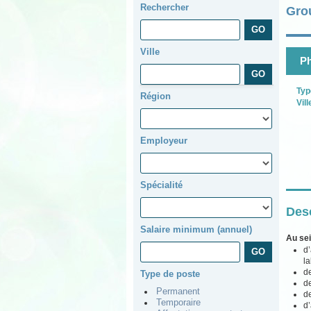
Rechercher
Gro
Ville
Ph
Typ
Région
Vill
Employeur
Spécialité
Desc
Salaire minimum (annuel)
Au sei
d’
la
de
Type de poste
de
Permanent
de
Temporaire
d’