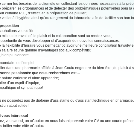
 cerner les besoins de la clientèle en collectant les données nécessaires à la pr
 préparer les ordonnances et de détecter des problématiques potentielles pour la c
ur certaine PJC, d’effectuer la préparation de pilulier;
 veiller à l’hygiène ainsi qu’au rangement du laboratoire afin de faciliter son bon 
proposition
ouhaitons vous offrir :
 milieu de travail où le plaisir et la collaboration sont au rendez-vous;
’opportunité de vous développer et d’acquérir de nouvelles connaissances;
 la flexibilité d’horaire vous permettant d’avoir une meilleure conciliation travail/vi
n salaire et une gamme d’avantages sociaux compétitifs;
, bien plus encore.
secondaire de l’emploi :
ailler dans une pharmacie affiliée à Jean Coutu engendre du bien-être, du plaisir à se
rsonne passionnée que nous recherchons est…
e nature curieuse et aime apprendre;
tée d’un esprit d’équipe;
mpathique et sympathique!
s ne possédez pas de diplôme d’assistante ou d'assistant technique en pharmaci
st un atout solide!
i vous intéresse!
z, vous aussi, un «Coutu» en nous faisant parvenir votre CV ou une courte présen
es briller votre côté «Coutu».