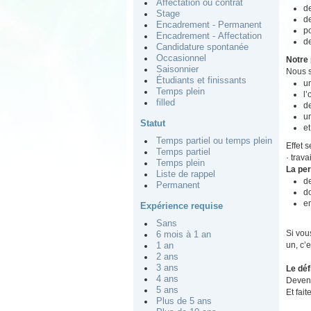
Affectation ou contrat
de
Stage
de
Encadrement - Permanent
po
Encadrement - Affectation
de
Candidature spontanée
Occasionnel
Notre 
Saisonnier
Nous s
Étudiants et finissants
un
Temps plein
l
filled
de
u
Statut
et
Temps partiel ou temps plein
Effet 
Temps partiel
· trav
Temps plein
La pe
Liste de rappel
d
Permanent
do
e
Expérience requise
Sans
Si vou
6 mois à 1 an
un, c’e
1 an
2 ans
3 ans
Le déf
4 ans
Devene
5 ans
Et fait
Plus de 5 ans