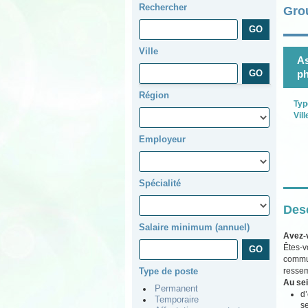
Rechercher
Gro
Ville
As
p
Région
Typ
Vill
Employeur
Spécialité
Desc
Salaire minimum (annuel)
Avez-
Êtes-v
commun
ressem
Type de poste
Au sei
Permanent
d’
Temporaire
se