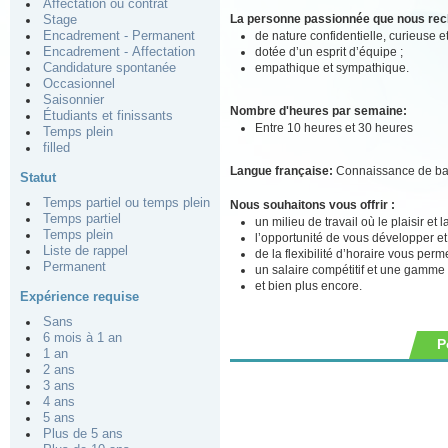
Affectation ou contrat
La personne passionnée que nous re
Stage
de nature confidentielle, curieuse e
Encadrement - Permanent
dotée d’un esprit d’équipe ;
Encadrement - Affectation
empathique et sympathique.
Candidature spontanée
Occasionnel
Saisonnier
Nombre d'heures par semaine:
Étudiants et finissants
Entre 10 heures et 30 heures
Temps plein
filled
Langue française:
Connaissance de b
Statut
Temps partiel ou temps plein
Nous souhaitons vous offrir :
Temps partiel
un milieu de travail où le plaisir et
Temps plein
l’opportunité de vous développer e
Liste de rappel
de la flexibilité d’horaire vous perm
Permanent
un salaire compétitif et une gamme
et bien plus encore.
Expérience requise
Sans
6 mois à 1 an
P
1 an
2 ans
3 ans
4 ans
5 ans
Plus de 5 ans